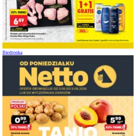
Biedronka