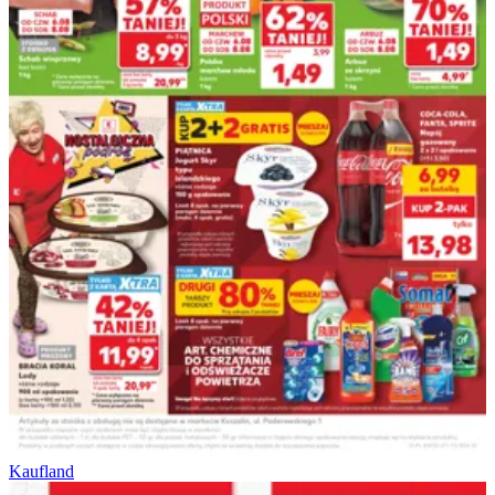
Kaufland