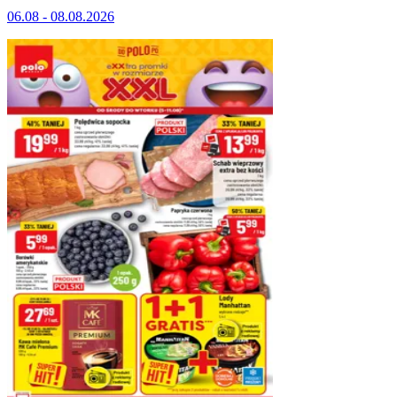
06.08 - 08.08.2026