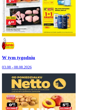
W tym tygodniu
03.08 - 08.08.2026