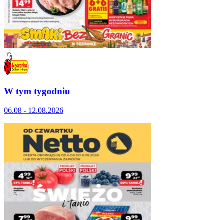
W tym tygodniu
06.08 - 12.08.2026