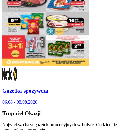
Gazetka spożywcza
06.08 - 08.08.2026
Tropiciel Okazji
Największa baza gazetek promocyjnych w Polsce. Codziennie
nowe oferty i promocje.