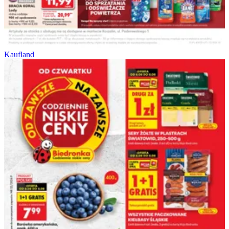
Kaufland