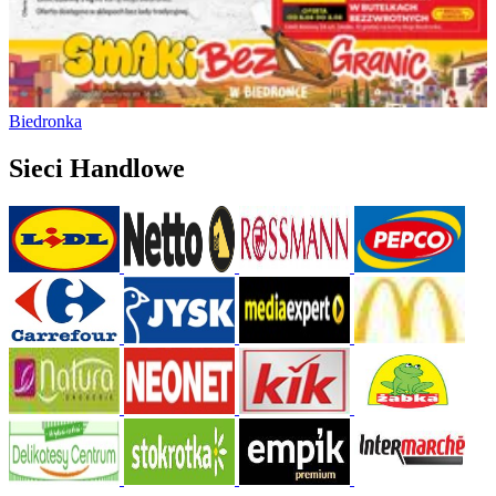
Biedronka
Sieci Handlowe