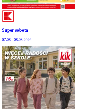
Super sobota
07.08 - 08.08.2026