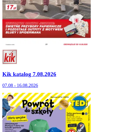
Kik katalog 7.08.2026
07.08 - 16.08.2026