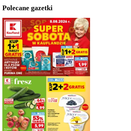
Polecane gazetki