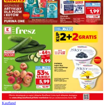
Kaufland