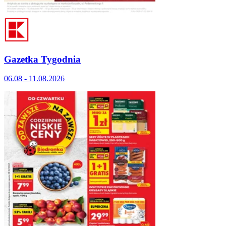
Gazetka Tygodnia
06.08 - 11.08.2026