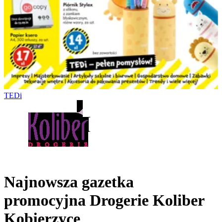
TEDi
Najnowsza gazetka
promocyjna Drogerie Koliber
Kobierzyce