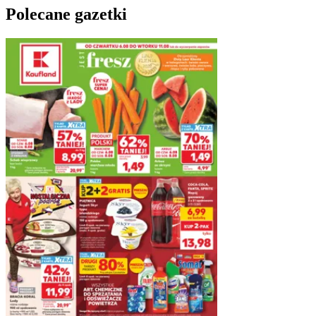
Polecane gazetki