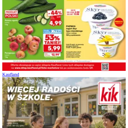
Kaufland