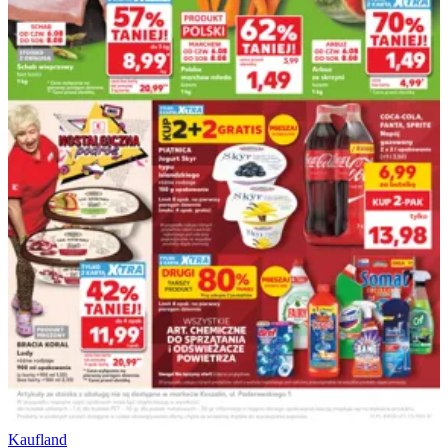
Kaufland