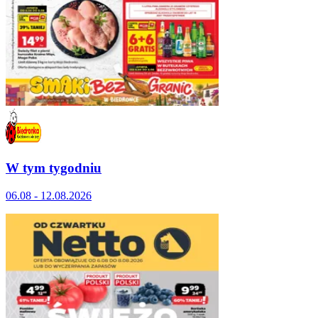
W tym tygodniu
06.08 - 12.08.2026