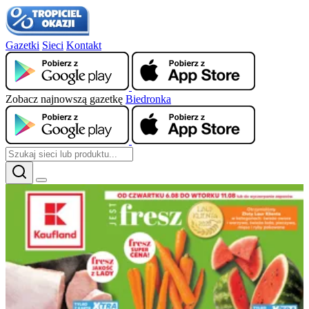
Gazetki
Sieci
Kontakt
Zobacz najnowszą gazetkę
Biedronka