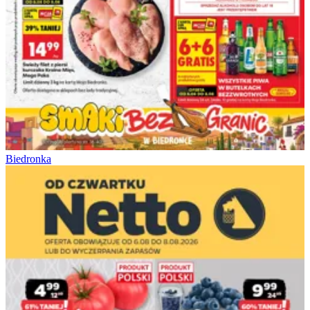
Biedronka