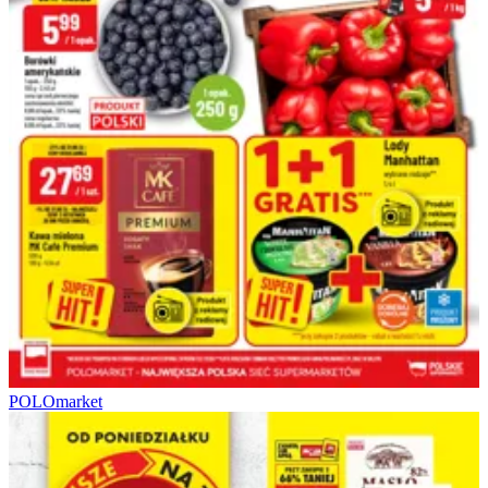
POLOmarket