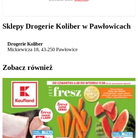
Sklepy Drogerie Koliber w Pawłowicach
Drogerie Koliber
Mickiewicza 18, 43-250 Pawłowice
Zobacz również