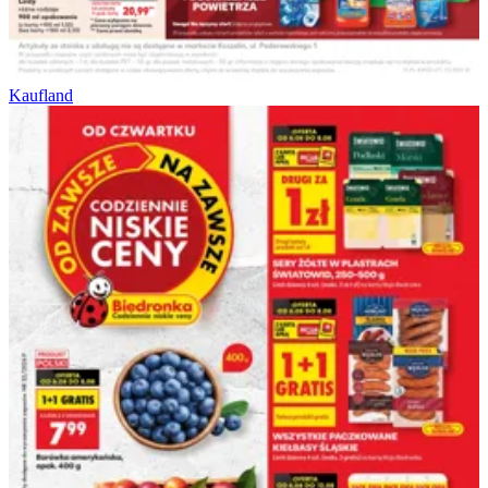
Kaufland