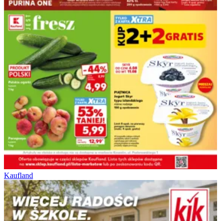
Kaufland