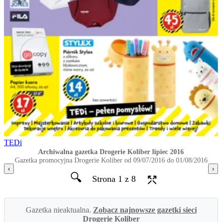
TEDi
Archiwalna gazetka Drogerie Koliber lipiec 2016
Gazetka promocyjna Drogerie Koliber od 09/07/2016 do 01/08/2016
‹
›
🔍
Strona 1 z 8
Gazetka nieaktualna.
Zobacz najnowsze gazetki sieci
Drogerie Koliber